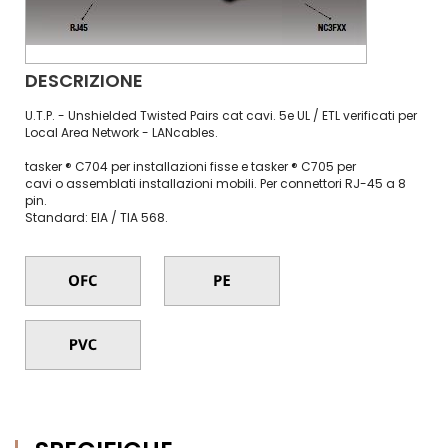
DESCRIZIONE
U.T.P. - Unshielded Twisted Pairs cat cavi. 5e UL / ETL verificati per
Local Area Network - LANcables.
tasker ® C704 per installazioni fisse e tasker ® C705 per
cavi o assemblati installazioni mobili. Per connettori RJ-45 a 8
pin.
Standard: EIA / TIA 568.