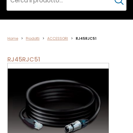
Cerca
ELETTRONICA
Home
>
Prodotti
>
ACCESSORI
>
RJ45RJC51
RJ45RJC51