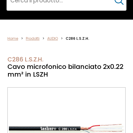
Cerca
VIDEO
Home
>
Prodotti
>
AUDIO
>
C286 L.S.Z.H.
C286 L.S.Z.H.
Cavo microfonico bilanciato 2x0.22
mm² in LSZH