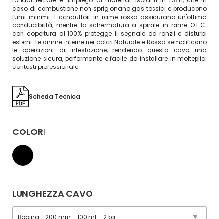
fondamentale è l'impiego di materiali isolanti in LSZH, che in
caso di combustione non sprigionano gas tossici e producono
fumi minimi. I conduttori in rame rosso assicurano un'ottima
conducibilità, mentre la schermatura a spirale in rame O.F.C.
con copertura al 100% protegge il segnale da ronzii e disturbi
esterni. Le anime interne nei colori Naturale e Rosso semplificano
le operazioni di intestazione, rendendo questo cavo una
soluzione sicura, performante e facile da installare in molteplici
contesti professionale.
Scheda Tecnica
COLORI
LUNGHEZZA CAVO