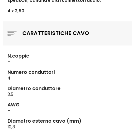
speakOn, banana e altri connettori audio.
4 x 2,50
CARATTERISTICHE CAVO
N.coppie
-
Numero conduttori
4
Diametro conduttore
3.5
AWG
-
Diametro esterno cavo (mm)
10,8