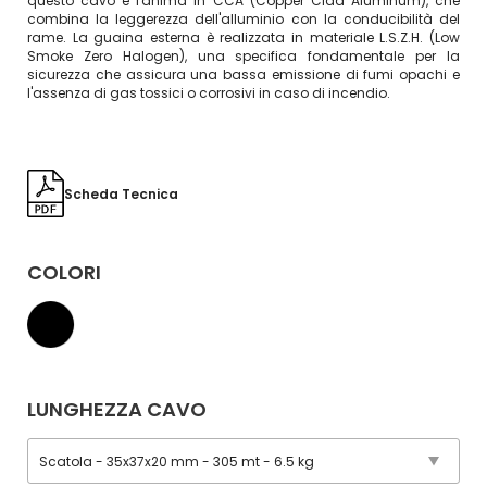
questo cavo è l'anima in CCA (Copper Clad Aluminum), che
combina la leggerezza dell'alluminio con la conducibilità del
rame. La guaina esterna è realizzata in materiale L.S.Z.H. (Low
Smoke Zero Halogen), una specifica fondamentale per la
sicurezza che assicura una bassa emissione di fumi opachi e
l'assenza di gas tossici o corrosivi in caso di incendio.
Scheda Tecnica
COLORI
LUNGHEZZA CAVO