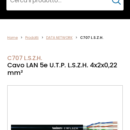
Cerca
ELETTRONICA
Home
>
Prodotti
>
DATA NETWORK
>
C707 L.S.Z.H.
C707 L.S.Z.H.
Cavo LAN 5e U.T.P. L.S.Z.H. 4x2x0,22
mm²