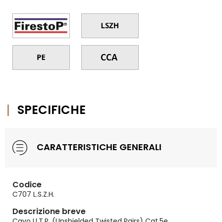
SPECIFICHE
CARATTERISTICHE GENERALI
Codice
C707 L.S.Z.H.
Descrizione breve
Cavo U.T.P. (Unshielded Twisted Pairs) Cat.5e